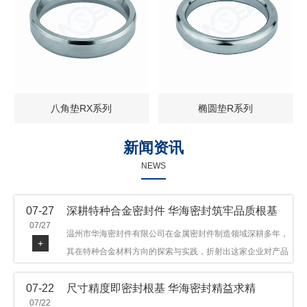
八角垫RX系列
椭圆垫R系列
新闻资讯
NEWS
07-27
深耕特种合金密封件 华海密封筑牢品质根基
07/27
温州市华海密封件有限公司在金属密封件制造领域深耕多年，
+
其在特种合金材料方向的探索与实践，折射出这家企业对产品
品质与技术创新的执着态度。公司主营金属环垫等密封件产
07-22
尺寸精度即密封根基 华海密封精益求精
品，可提供多种材质方案，在石油机械、管道法兰、采油树、
07/22
井口装置等领域获得广泛应用，产品远销多个国家和地区。