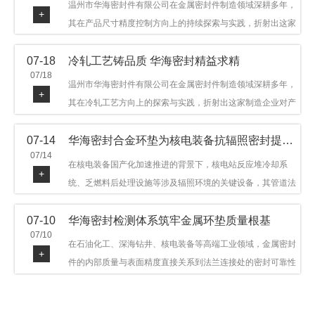
温州市华海密封件有限公司在金属密封件制造领域深耕多年，
+
其在产品尺寸精度控制方向上的持续探索与实践，折射出这家
制造企业对品质细节的执着态度。公司主营金属环垫等密封件
07-18
冷轧工艺铸品质 华海密封精益求精
产品，广泛应用于石油机械、管道法兰、采油树、井口装置等
07/18
领域。本文从尺寸精度的技术内涵及企业工艺积累等角度，呈
温州市华海密封件有限公司在金属密封件制造领域深耕多年，
+
现华海密封在该领域的务实探索与稳步发展。
其在冷轧工艺方向上的探索与实践，折射出这家制造企业对产
品品质与工艺积累的执着态度。公司主营金属环垫等密封件产
07-14
华海密封合金环垫为核电装备抗辐照密封提供可靠保障
品，广泛应用于石油机械、管道法兰、采油树、井口装置等领
07/14
域，产品远销多个国家和地区。本文从冷轧工艺的技术特点及
在核电装备国产化加速推进的背景下，核电站反应堆冷却系
+
企业工艺积累等角度，呈现华海密封在该领域的务实探索与稳
统、乏燃料后处理设施等涉及辐照环境的关键设备，其管道法
步发展。
兰连接处的密封件需在高温高压及辐照条件下保持长期结构稳
07-10
华海密封检测体系筑牢金属环垫质量根基
定与密封可靠。温州市华海密封件科技有限公司深耕金属密封
07/10
领域二十余年，依托八角垫、椭圆垫及RX/BX系列高压环垫等
在石油化工、深海钻井、核电装备等高端工业领域，金属密封
+
全系列产品，以特种合金材质体系，为核电装备抗辐照密封提
件的内部质量与表面精度直接关系到法兰连接处的密封可靠性
供针对性配套方案。
与长期服役寿命。超声波探伤作为常规无损检测技术之一，利
用高频声波在材料中传播并接收反射信号，能有效发现金属环